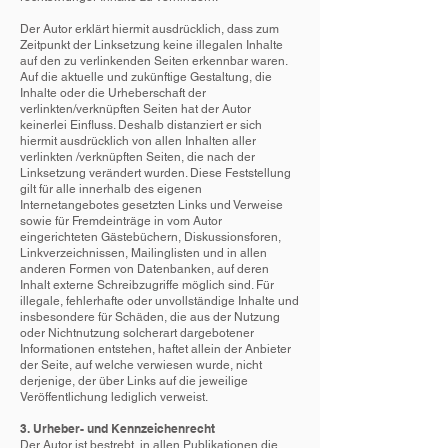
Der Autor erklärt hiermit ausdrücklich, dass zum
Zeitpunkt der Linksetzung keine illegalen Inhalte
auf den zu verlinkenden Seiten erkennbar waren.
Auf die aktuelle und zukünftige Gestaltung, die
Inhalte oder die Urheberschaft der
verlinkten/verknüpften Seiten hat der Autor
keinerlei Einfluss. Deshalb distanziert er sich
hiermit ausdrücklich von allen Inhalten aller
verlinkten /verknüpften Seiten, die nach der
Linksetzung verändert wurden. Diese Feststellung
gilt für alle innerhalb des eigenen
Internetangebotes gesetzten Links und Verweise
sowie für Fremdeinträge in vom Autor
eingerichteten Gästebüchern, Diskussionsforen,
Linkverzeichnissen, Mailinglisten und in allen
anderen Formen von Datenbanken, auf deren
Inhalt externe Schreibzugriffe möglich sind. Für
illegale, fehlerhafte oder unvollständige Inhalte und
insbesondere für Schäden, die aus der Nutzung
oder Nichtnutzung solcherart dargebotener
Informationen entstehen, haftet allein der Anbieter
der Seite, auf welche verwiesen wurde, nicht
derjenige, der über Links auf die jeweilige
Veröffentlichung lediglich verweist.
3. Urheber- und Kennzeichenrecht
Der Autor ist bestrebt, in allen Publikationen die