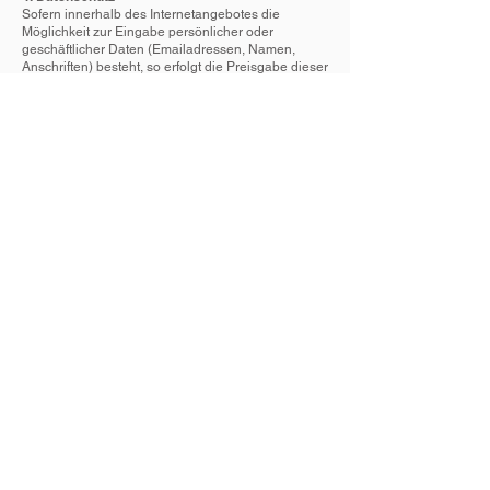
Sofern innerhalb des Internetangebotes die
Möglichkeit zur Eingabe persönlicher oder
geschäftlicher Daten (Emailadressen, Namen,
Anschriften) besteht, so erfolgt die Preisgabe dieser
Daten seitens des Nutzers auf ausdrücklich
freiwilliger Basis. Die Inanspruchnahme und
Bezahlung aller angebotenen Dienste ist - soweit
technisch
möglich und zumutbar - auch ohne Angabe solcher
Daten bzw. unter Angabe anonymisierter Daten
oder eines Pseudonyms gestattet. Die Nutzung der
im Rahmen des Impressums oder vergleichbarer
Angaben veröffentlichten Kontaktdaten wie
Postanschriften, Telefon- und Faxnummern sowie
Emailadressen durch Dritte zur Übersendung von
nicht ausdrücklich angeforderten Informationen ist
nicht gestattet. Rechtliche Schritte gegen die
Versender von sogenannten Spam-Mails bei
Verstössen gegen dieses Verbot sind ausdrücklich
vorbehalten.
5. Rechtswirksamkeit dieses
Haftungsausschlusses
Dieser Haftungsausschluss ist als Teil dieses
Internetangebotes zu betrachten. Sofern Teile oder
einzelne Formulierungen dieses Textes der
geltenden Rechtslage nicht, nicht mehr oder nicht
vollständig entsprechen sollten, bleiben die